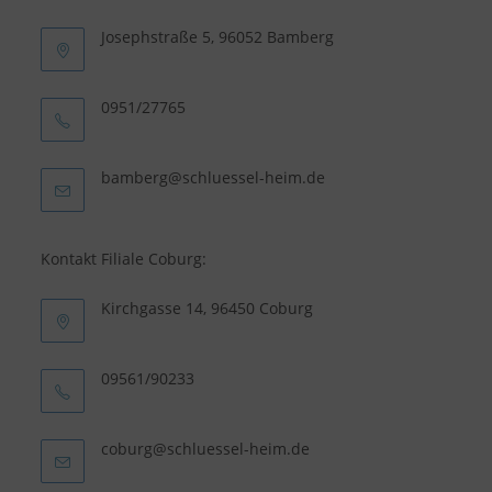
Josephstraße 5, 96052 Bamberg
0951/27765
Opens
bamberg@schluessel-heim.de
in
your
application
Kontakt Filiale Coburg:
Kirchgasse 14, 96450 Coburg
09561/90233
Opens
coburg@schluessel-heim.de
in
your