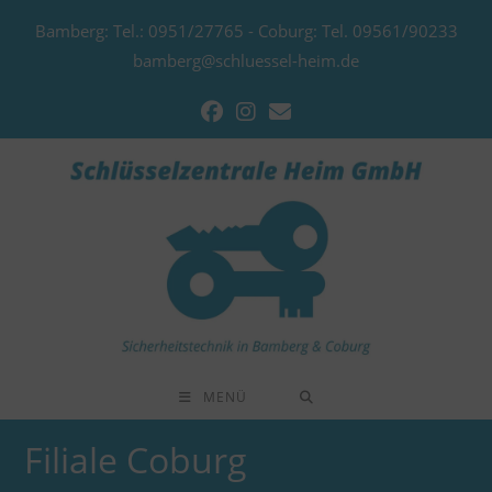
Zum
Bamberg: Tel.: 0951/27765 - Coburg: Tel. 09561/90233
Inhalt
bamberg@schluessel-heim.de
springen
MENÜ
Filiale Coburg