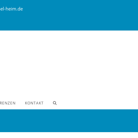
el-heim.de
WEBSITE-
ERENZEN
KONTAKT
SUCHE
UMSCHALTEN