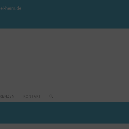
el-heim.de
WEBSITE-
ERENZEN
KONTAKT
SUCHE
UMSCHALTEN