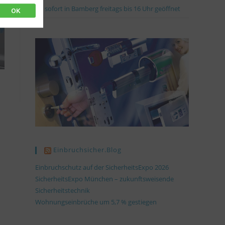
Ab sofort in Bamberg freitags bis 16 Uhr geöffnet
OK
Einbruchsicher.blog
Einbruchschutz auf der SicherheitsExpo 2026
SicherheitsExpo München – zukunftsweisende
Sicherheitstechnik
Wohnungseinbrüche um 5,7 % gestiegen