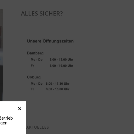
ALLES SICHER?
Betrieb
igen
AKTUELLES